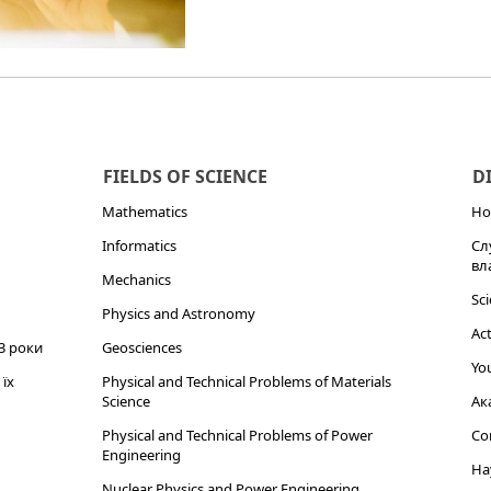
FIELDS OF SCIENCE
D
Mathematics
Но
Informatics
Сл
вл
Mechanics
Sci
Physics and Astronomy
Act
3 роки
Geosciences
You
їх
Physical and Technical Problems of Materials
Science
Ак
Physical and Technical Problems of Power
Cor
Engineering
На
Nuclear Physics and Power Engineering