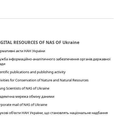
IGITAL RESOURCES OF NAS OF Ukraine
рмативні акти НАН України
ужба інформаційно-аналітичного забезпечення органів державної
ади
entific publications and publishing activity
ivities for Conservation of Nature and Natural Resources
ng Scientists of NAS of Ukraine
адемічна мережа обміну даними
porate mail of NAS of Ukraine
укові об'єкти НАН України, що становлять національне надбання