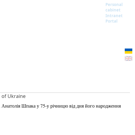
Personal
cabinet
Intranet
Portal
S of Ukraine
а Анатолія Шпака у 75-у річницю від дня його народження