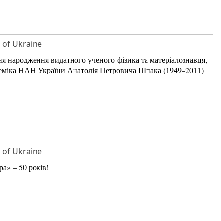
S of Ukraine
ня народження видатного ученого-фізика та матеріалознавця,
деміка НАН України Анатолія Петровича Шпака (1949–2011)
S of Ukraine
» – 50 років!