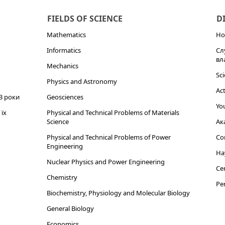
FIELDS OF SCIENCE
D
Mathematics
Но
Informatics
Сл
вл
Mechanics
Sci
Physics and Astronomy
Act
3 роки
Geosciences
You
їх
Physical and Technical Problems of Materials
Science
Ак
Physical and Technical Problems of Power
Cor
Engineering
На
Nuclear Physics and Power Engineering
Cen
Chemistry
Per
Biochemistry, Physiology and Molecular Biology
General Biology
Economics