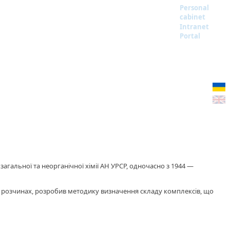
Personal
cabinet
Intranet
Portal
у загальної та неорганічної хімії АН УРСР, одночасно з 1944 —
ії у розчинах, розробив методику визначення складу комплексів, що