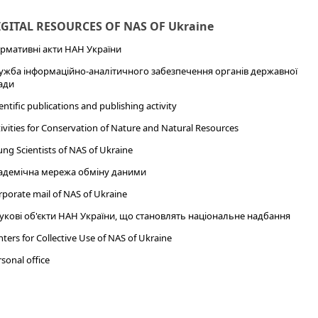
IGITAL RESOURCES OF NAS OF Ukraine
рмативні акти НАН України
ужба інформаційно-аналітичного забезпечення органів державної
ади
entific publications and publishing activity
ivities for Conservation of Nature and Natural Resources
ng Scientists of NAS of Ukraine
адемічна мережа обміну даними
porate mail of NAS of Ukraine
укові об'єкти НАН України, що становлять національне надбання
ters for Collective Use of NAS of Ukraine
sonal office