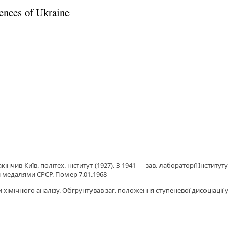
ences of Ukraine
кінчив Київ. політех. інститут (1927). З 1941 — зав. лабораторії Інститут
і медалями СРСР. Помер 7.01.1968
ики хімічного аналізу. Обгрунтував заг. положення ступеневої дисоціац