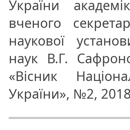
України академі
вченого секрета
наукової устано
наук В.Г. Сафрон
«Вісник Націона
України», №2, 2018