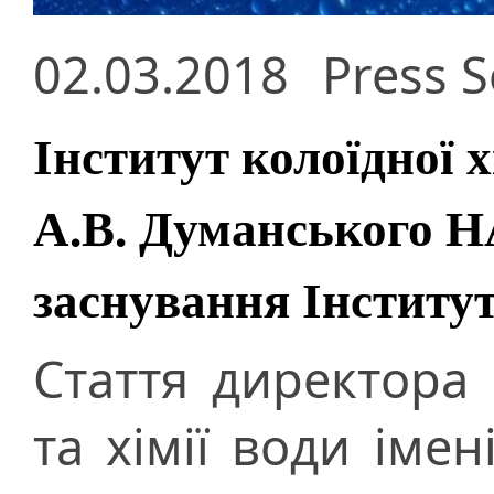
02.03.2018
Press S
Інститут колоїдної хі
А.В. Думанського Н
заснування Інститут
Стаття директора І
та хімії води іме