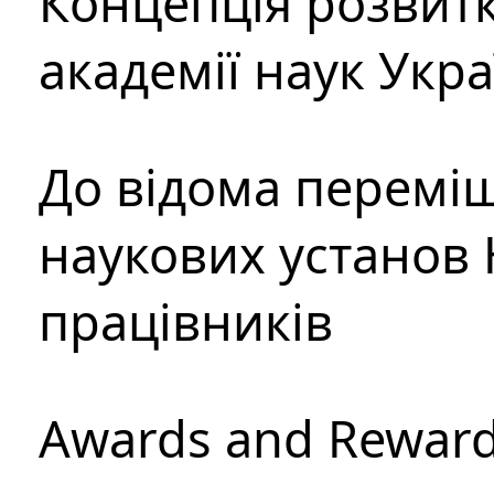
Концепція розвитк
академії наук Укр
До відома перемі
наукових установ 
працівників
Awards and Rewar