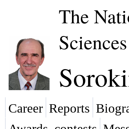
The Nati
Sciences
Soroki
Career
Reports
Biogra
Awards, contests
Mess