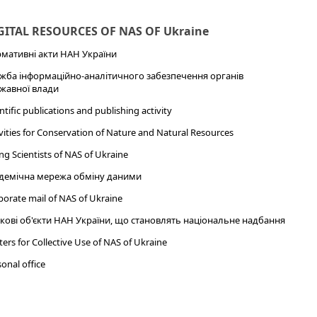
GITAL RESOURCES OF NAS OF Ukraine
мативні акти НАН України
жба інформаційно-аналітичного забезпечення органів
жавної влади
ntific publications and publishing activity
vities for Conservation of Nature and Natural Resources
g Scientists of NAS of Ukraine
демічна мережа обміну даними
porate mail of NAS of Ukraine
кові об'єкти НАН України, що становлять національне надбання
ers for Collective Use of NAS of Ukraine
onal office