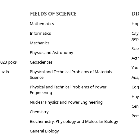
FIELDS OF SCIENCE
DI
Mathematics
Нор
Informatics
Слу
дер
Mechanics
Scie
Physics and Astronomy
Acti
2023 роки
Geosciences
Youn
та їх
Physical and Technical Problems of Materials
Science
Ака
Physical and Technical Problems of Power
Cor
Engineering
Нау
Nuclear Physics and Power Engineering
Cent
Chemistry
Pers
Biochemistry, Physiology and Molecular Biology
General Biology