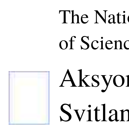
The Nat
of Scien
Aksyo
Svitla