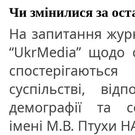
Чи змінилися за ост
На запитання журн
“UkrMedia” щодо о
спостерігають
суспільстві, від
демографії та с
імені М.В. Птухи 