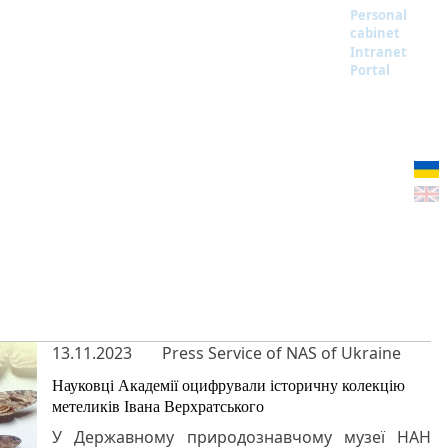
Personal
cabinet
Intranet
Portal
13.11.2023
Press Service of NAS of Ukraine
Науковці Академії оцифрували історичну колекцію
метеликів Івана Верхратського
У Державному природознавчому музеї НАН