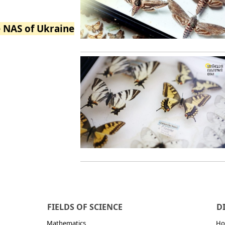
e NAS of Ukraine
FIELDS OF SCIENCE
D
Mathematics
Но