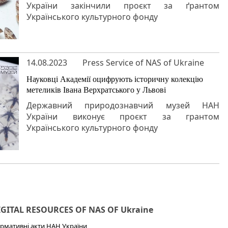
України закінчили проєкт за ґрантом
Українського культурного фонду
14.08.2023
Press Service of NAS of Ukraine
Науковці Академії оцифрують історичну колекцію
метеликів Івана Верхратського у Львові
Державний природознавчий музей НАН
України виконує проєкт за грантом
Українського культурного фонду
IGITAL RESOURCES OF NAS OF Ukraine
рмативні акти НАН України