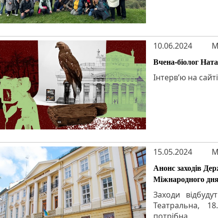
10.06.2024
M
Вчена-біолог Ната
Інтерв’ю на сай
15.05.2024
M
Анонс заходів Де
Міжнародного дня
Заходи відбуду
Театральна, 1
потрібна