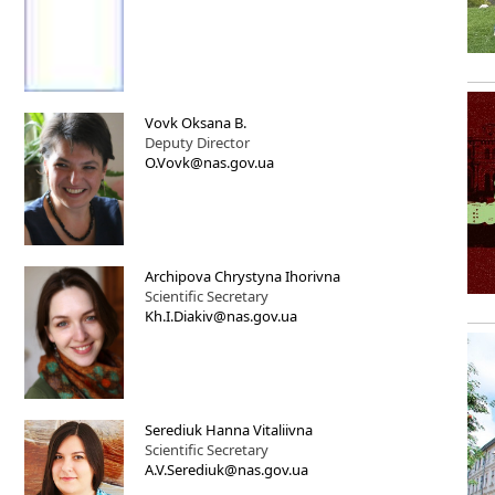
Vovk Oksana B.
Deputy Director
O.Vovk@nas.gov.ua
Archipova Chrystyna Ihorivna
Scientific Secretary
Kh.I.Diakiv@nas.gov.ua
Seredіuk Hanna Vitaliivna
Scientific Secretary
A.V.Serediuk@nas.gov.ua