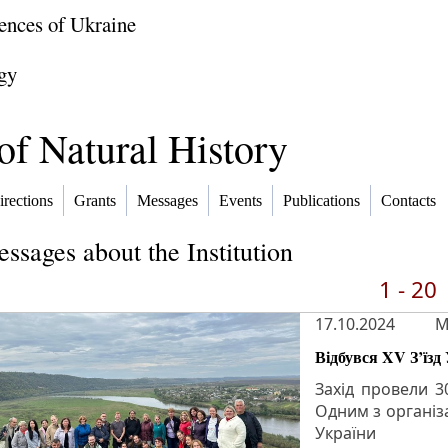
ences of Ukraine
gy
f Natural History
irections
Grants
Messages
Events
Publications
Contacts
ssages about the Institution
1 - 20
17.10.2024
M
Відбувся XV З’їзд
Захід провели 3
Одним з організа
України