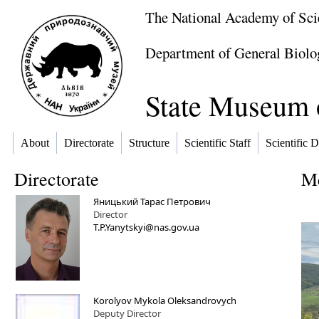
The National Academy of Sci
Department of General Biolo
State Museum o
About
Directorate
Structure
Scientific Staff
Scientific D
Directorate
Me
Яницький Тарас Петрович
Director
T.P.Yanytskyi@nas.gov.ua
Korolyov Mykola Oleksandrovych
Deputy Director