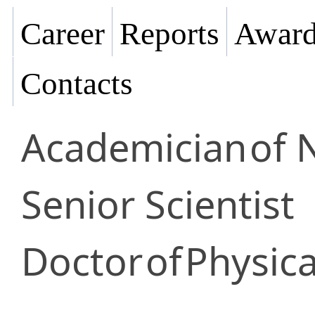
Career
Reports
Award
Contacts
Academician
of 
Senior Scientist
Doctor
of
Physica