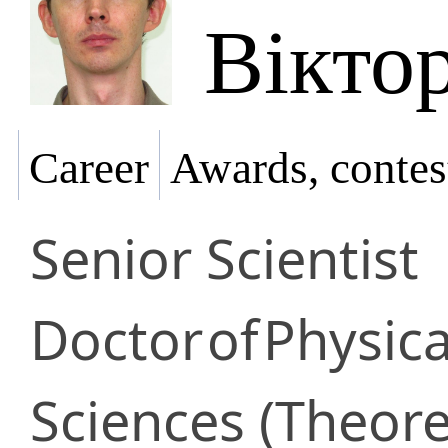
Вікто
Career
Awards, contes
Senior Scientist
Doctor
of
Physic
Sciences (Theore