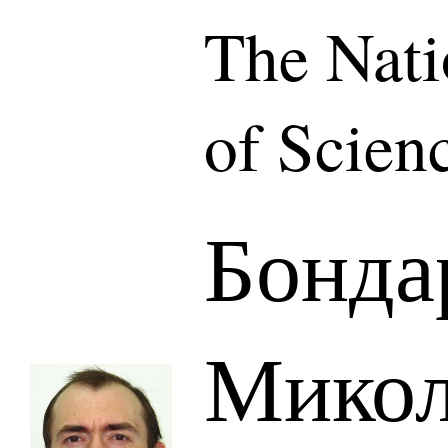
The Nat
of Scien
Бонда
Мико