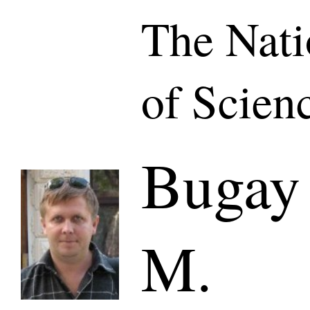
The Nat
of Scien
Bugay
M.