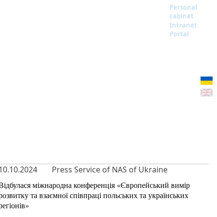
Personal
cabinet
Intranet
Portal
10.10.2024
Press Service of NAS of Ukraine
Відбулася міжнародна конференція «Європейський вимір
розвитку та взаємної співпраці польських та українських
регіонів»