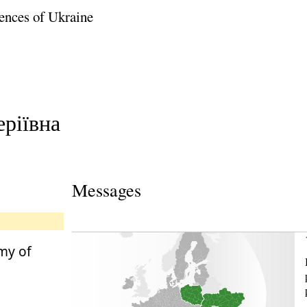
ences of Ukraine
еріївна
Messages
my of