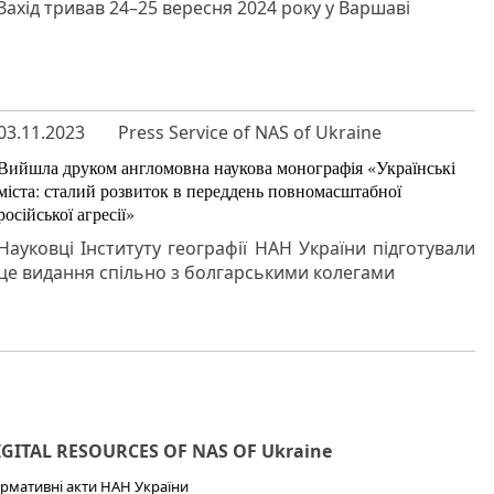
Захід тривав 24–25 вересня 2024 року у Варшаві
03.11.2023
Press Service of NAS of Ukraine
Вийшла друком англомовна наукова монографія «Українські
міста: сталий розвиток в переддень повномасштабної
російської агресії»
Науковці Інституту географії НАН України підготували
це видання спільно з болгарськими колегами
IGITAL RESOURCES OF NAS OF Ukraine
рмативні акти НАН України