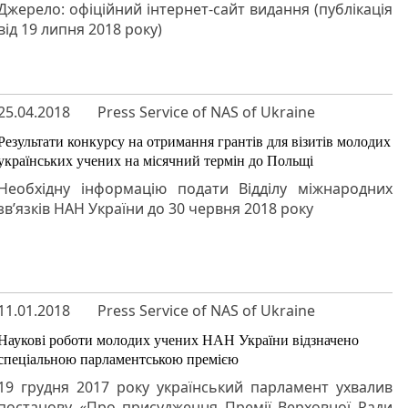
Джерело: офіційний інтернет-сайт видання (публікація
від 19 липня 2018 року)
25.04.2018
Press Service of NAS of Ukraine
Результати конкурсу на отримання грантів для візитів молодих
українських учених на місячний термін до Польщі
Необхідну інформацію подати Відділу міжнародних
зв’язків НАН України до 30 червня 2018 року
11.01.2018
Press Service of NAS of Ukraine
Наукові роботи молодих учених НАН України відзначено
спеціальною парламентською премією
19 грудня 2017 року український парламент ухвалив
постанову «Про присудження Премії Верховної Ради