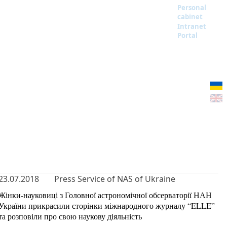
Personal
cabinet
Intranet
Portal
23.07.2018
Press Service of NAS of Ukraine
Жінки-науковиці з Головної астрономічної обсерваторії НАН
України прикрасили сторінки міжнародного журналу “ELLE”
та розповіли про свою наукову діяльність