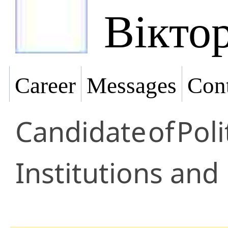
Вікто
Career
Messages
Cont
Candidate
of
Poli
Institutions and