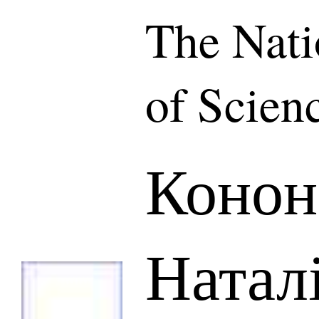
The Nat
of Scien
Конон
Натал