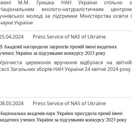
імені М.М. Гришка НАН України спільно з
Національним еколого-натуралістичним центром
учнівської молоді за підтримки Міністерства освіти і
науки України
25.04.2024
Press Service of NAS of Ukraine
В Академії нагородили лауреатів премій імені видатних
учених України за підсумками конкурсу 2023 року
Урочиста церемонія вручення відбулася на звітній
сесії Загальних зборів НАН України 24 квітня 2024 року
08.03.2024
Press Service of NAS of Ukraine
Національна академія наук України присудила премії імені
видатних учених України за підсумками конкурсу 2023 року