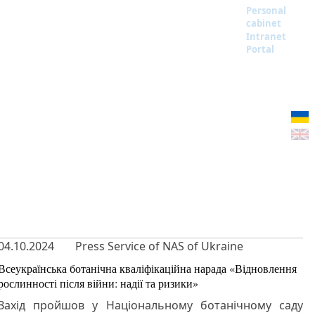
Personal
cabinet
Intranet
Portal
04.10.2024
Press Service of NAS of Ukraine
Всеукраїнська ботанічна кваліфікаційна нарада «Відновлення
рослинності після війни: надії та ризики»
Захід пройшов у Національному ботанічному саду