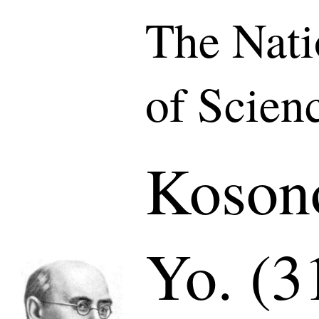
The Nat
of Scien
Koson
Yo. (3