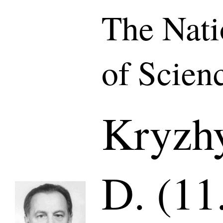
The Nat
of Scien
Kryzhy
D. (11