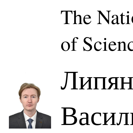
The Nat
of Scien
Липян
Васил