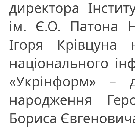
директора Інстит
ім. Є.О. Патона 
Ігоря Крівцуна 
національного ін
«Укрінформ» – д
народження Геро
Бориса Євгенович