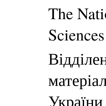
The Nati
Sciences
Відділе
матеріа
України