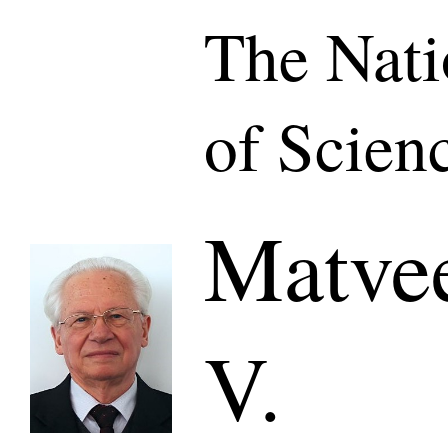
The Nat
of Scien
Matve
V.