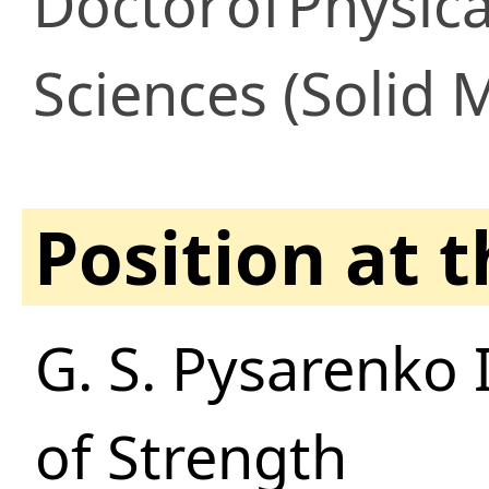
Doctor
of
Physic
Sciences (Solid 
Position at 
G. S. Pysarenko 
of Strength