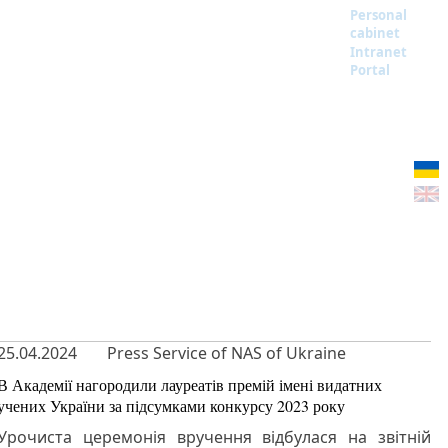
Personal
cabinet
Intranet
Portal
25.04.2024
Press Service of NAS of Ukraine
В Академії нагородили лауреатів премій імені видатних
учених України за підсумками конкурсу 2023 року
Урочиста церемонія вручення відбулася на звітній