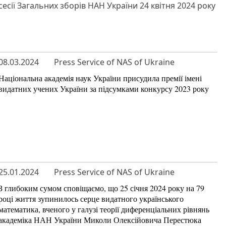
сесії Загальних зборів НАН України 24 квітня 2024 року
08.03.2024
Press Service of NAS of Ukraine
Національна академія наук України присудила премії імені
видатних учених України за підсумками конкурсу 2023 року
25.01.2024
Press Service of NAS of Ukraine
З глибоким сумом сповіщаємо, що 25 січня 2024 року на 79
році життя зупинилось серце видатного українського
математика, вченого у галузі теорії диференціальних рівнянь
академіка НАН України Миколи Олексійовича Перестюка