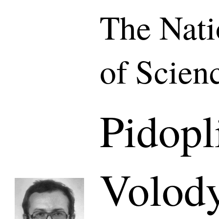
The Nat
of Scien
Pidopl
Volod