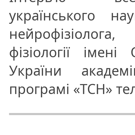
українського на
нейрофізіолога,
фізіології імен
України академ
програмі «ТСН» те