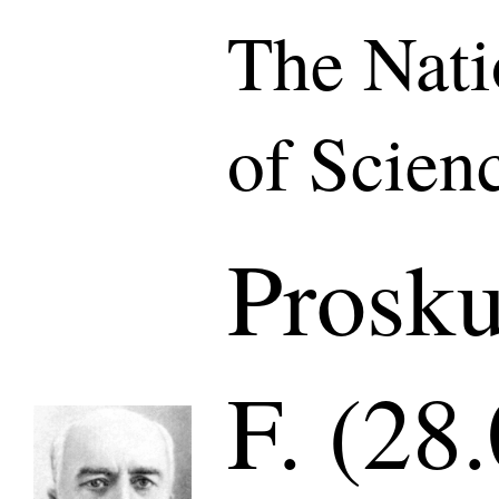
The Nat
of Scien
Prosku
F. (28