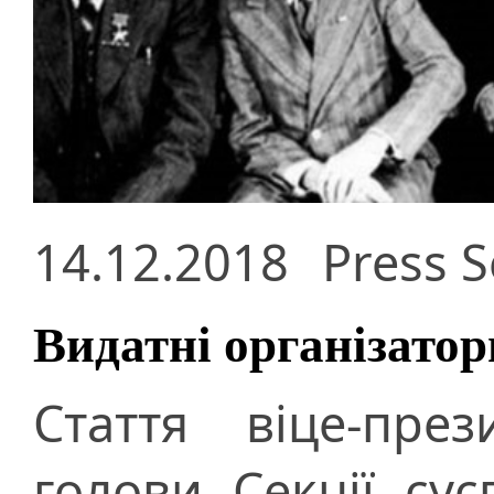
14.12.2018
Press S
Видатні організатор
Стаття віце-пре
голови Секції сус