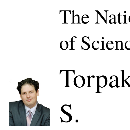
The Nat
of Scien
Torpa
S.