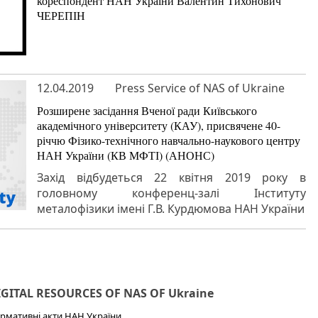
кореспондент НАН України Валентин Тихонович
ЧЕРЕПІН
12.04.2019
Press Service of NAS of Ukraine
Розширене засідання Вченої ради Київського
академічного університету (КАУ), присвячене 40-
річчю Фізико-технічного навчально-наукового центру
НАН України (КВ МФТІ) (АНОНС)
Захід відбудеться 22 квітня 2019 року в
головному конференц-залі Інституту
металофізики імені Г.В. Курдюмова НАН України
IGITAL RESOURCES OF NAS OF Ukraine
рмативні акти НАН України