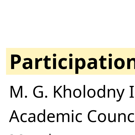
Participatio
M. G. Kholodny I
Academic Counci