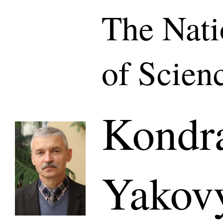
The Nat
of Scien
Kondra
Yakov