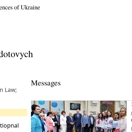
ences of Ukraine
dotovych
Messages
an Law;
atiopnal