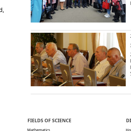
d,
FIELDS OF SCIENCE
D
Mathematics
Но