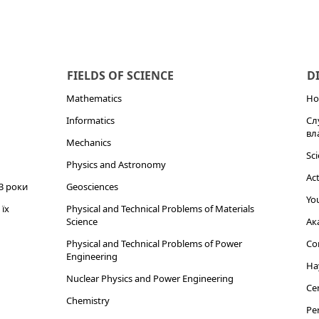
FIELDS OF SCIENCE
D
Mathematics
Но
Informatics
Сл
вл
Mechanics
Sci
Physics and Astronomy
Act
3 роки
Geosciences
You
їх
Physical and Technical Problems of Materials
Science
Ак
Physical and Technical Problems of Power
Cor
Engineering
На
Nuclear Physics and Power Engineering
Cen
Chemistry
Per