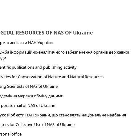
IGITAL RESOURCES OF NAS OF Ukraine
рмативні акти НАН України
ужба інформаційно-аналітичного забезпечення органів державної
ади
entific publications and publishing activity
ivities for Conservation of Nature and Natural Resources
ng Scientists of NAS of Ukraine
адемічна мережа обміну даними
porate mail of NAS of Ukraine
укові об'єкти НАН України, що становлять національне надбання
ters for Collective Use of NAS of Ukraine
sonal office