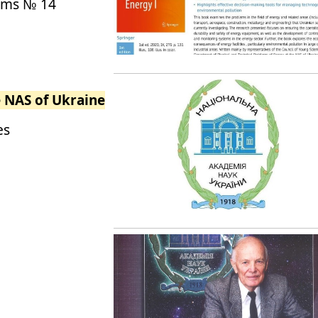
ems № 14
e NAS of Ukraine
es