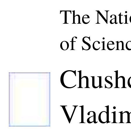
The Nat
of Scien
Chushc
Vladim