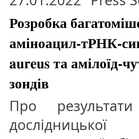
Розробка багатоміше
аміноацил-тРНК-син
aureus та амілоїд-
зондів
Про результати
дослідницько