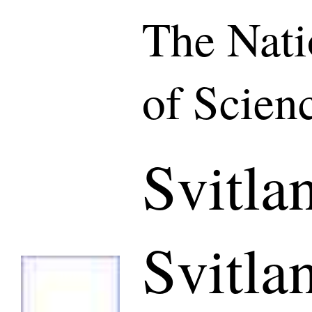
The Nat
of Scien
Svitla
Svitla