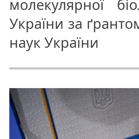
молекулярної бі
України за ґранто
наук України