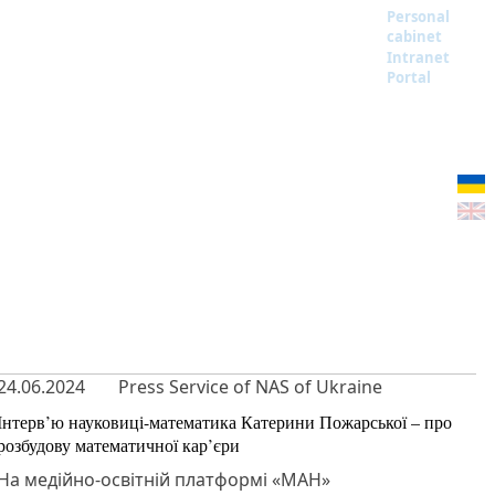
Personal
cabinet
Intranet
Portal
24.06.2024
Press Service of NAS of Ukraine
Інтерв’ю науковиці-математика Катерини Пожарської – про
розбудову математичної кар’єри
На медійно-освітній платформі «МАН»