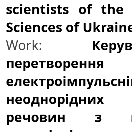
scientists of th
Sciences of Ukrain
Work:
Кер
перетворен
електроімпу
неоднорідних
речовин з м