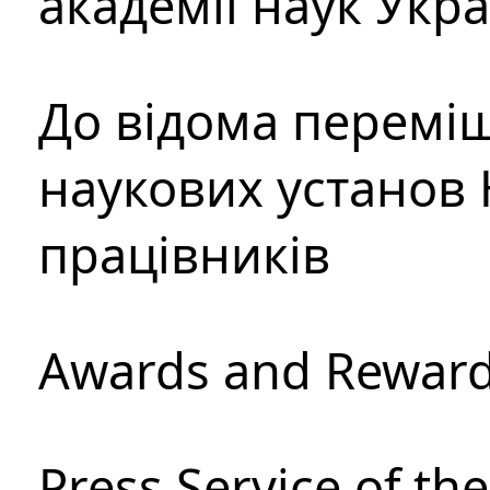
академії наук Укр
До відома перемі
наукових установ 
працівників
Awards and Rewar
Press Service of th