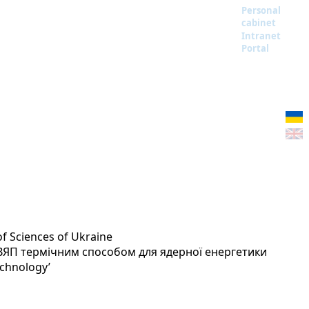
Personal
cabinet
Intranet
Portal
of Sciences of Ukraine
ВЯП термічним способом для ядерної енергетики
echnology’