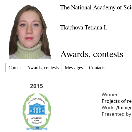
The National Academy of Sci
Tkachova Tetiana I.
Awards, contests
Career
Awards, contests
Messages
Contacts
2015
Winner
Projects of r
Work:
Дослід
Presented b