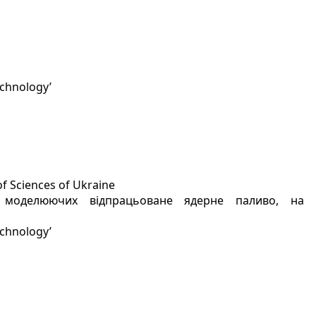
echnology’
of Sciences of Ukraine
в, моделюючих відпрацьоване ядерне паливо, на
echnology’