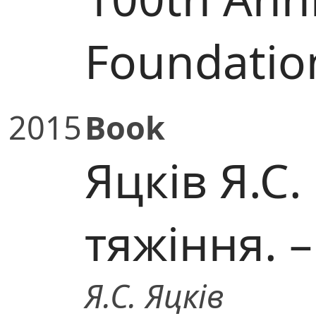
Foundatio
2015
Book
Яцків Я.С
тяжіння. – 
Я.С. Яцків