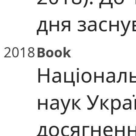
дня засну
2018
Book
Національ
наук Укра
досягненн