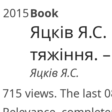
2015
Book
Яцків Я.С
тяжіння. – 
Яцків Я.С.
715 views. The last 
Relevance, completen