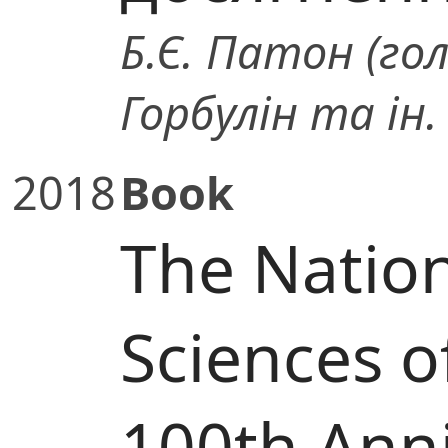
Б.Є. Патон (гол.
Горбулін та ін.
2018
Book
The Natio
Sciences o
100th Anni