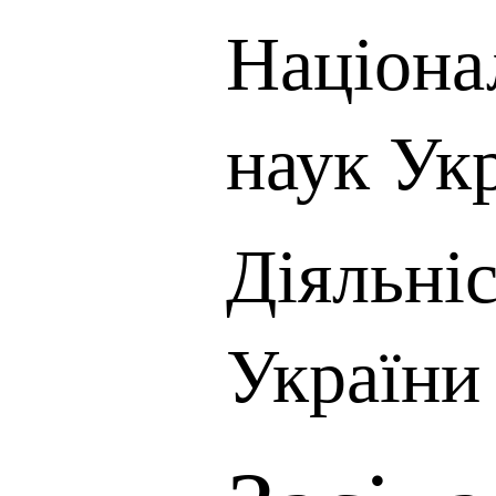
Націона
наук Ук
Діяльні
України