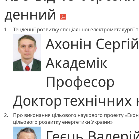
денний
1.
Тенденції розвитку спеціальної електрометалургії т
Ахонін Серг
Академік
Професор
Доктор
технічних 
2.
Про виконання цільового наукового проекту «Економ
цільового розвитку енергетики України»
Геєць Валер