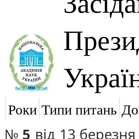
Засід
Прези
Украї
Роки
Типи питань
До
№
5
від
13 березня