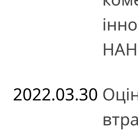
інн
НАН
2022.03.30
Оці
втра