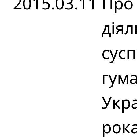
2015.03.11
Про
діял
сусп
гум
Укра
рок