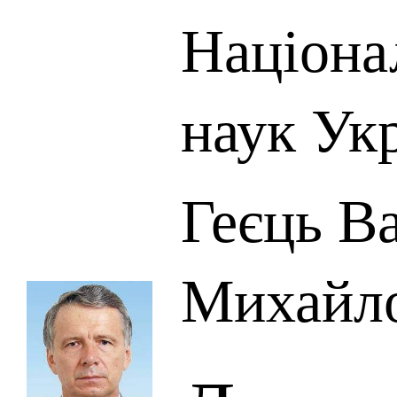
Націона
наук Ук
Геєць В
Михайл