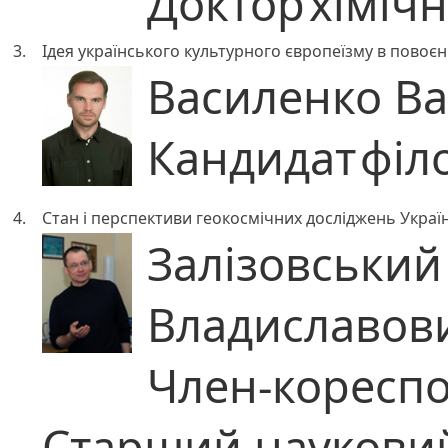
Доктор
хіміч
3.
Ідея українського культурного європеїзму в повоєн
Василенко В
Кандидат
філ
4.
Стан і перспективи геокосмічних досліджень Украї
Залізовський
Владиславов
Член-коресп
Старший науковий