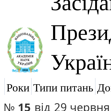
Засід
Прези
Украї
Роки
Типи питань
До
№
15
від
29 червня