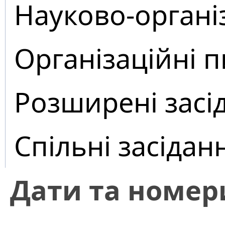
Науково-органі
Організаційні 
Розширені засі
Спільні засідан
Дати та номер