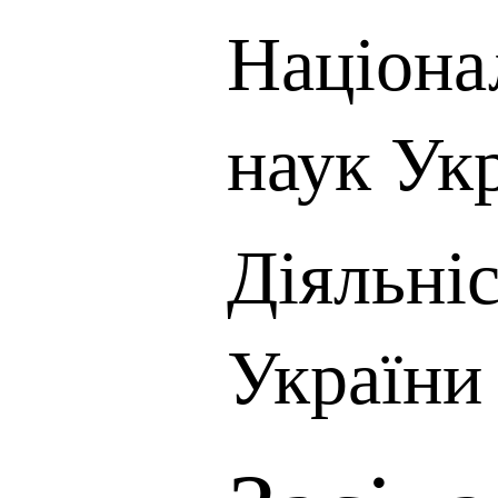
Націона
наук Ук
Діяльні
України