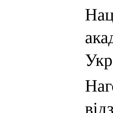
Нац
ака
Укр
Наг
від