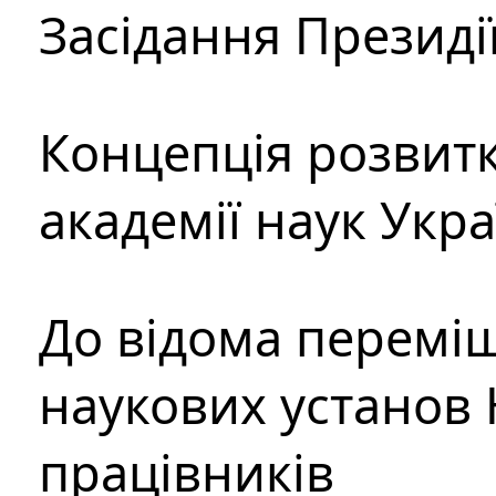
Засідання Президі
Концепція розвитк
академії наук Укр
До відома перемі
наукових установ 
працівників