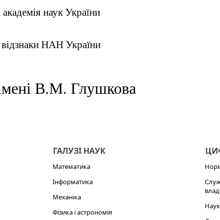
 академія наук України
 відзнаки НАН України
імені В.М. Глушкова
ГАЛУЗІ НАУК
ЦИФ
Математика
Норм
Інформатика
Служ
влад
Механіка
Наук
Фізика і астрономія