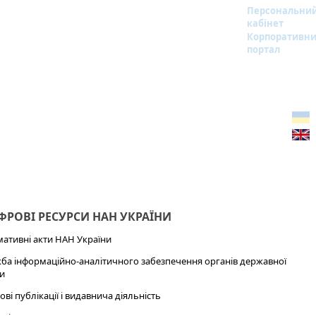
Персональни
кабінет
Корпоративн
портал
РОВІ РЕСУРСИ НАН УКРАЇНИ
ативні акти НАН України
ба інформаційно-аналітичного забезпечення органів державної
и
ові публікації і видавнича діяльність