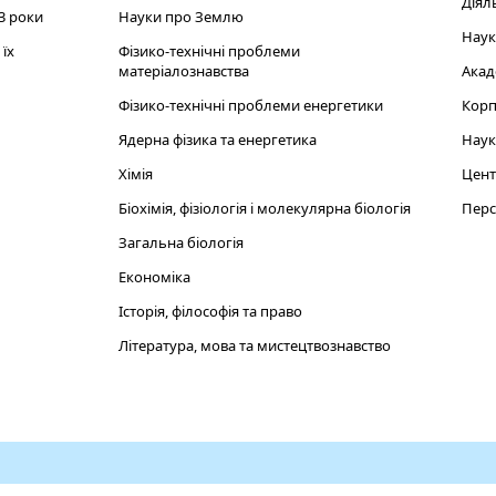
Діял
3 роки
Науки про Землю
Наук
їх
Фізико-технічні проблеми
матеріалознавства
Акад
Фізико-технічні проблеми енергетики
Корп
Ядерна фізика та енергетика
Наук
Хімія
Цент
Біохімія, фізіологія і молекулярна біологія
Перс
Загальна біологія
Економіка
Історія, філософія та право
Література, мова та мистецтвознавство