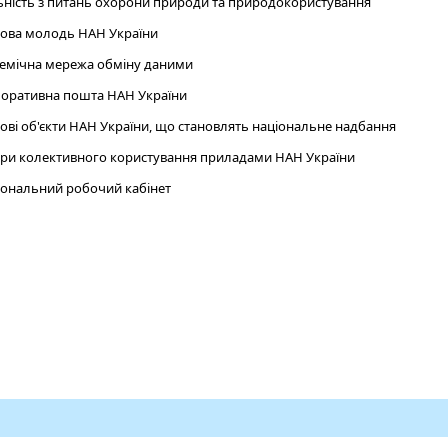
ьність з питань охорони природи та природокористування
ова молодь НАН України
емічна мережа обміну даними
оративна пошта НАН України
ові об'єкти НАН України, що становлять національне надбання
ри колективного користування приладами НАН України
ональний робочий кабінет