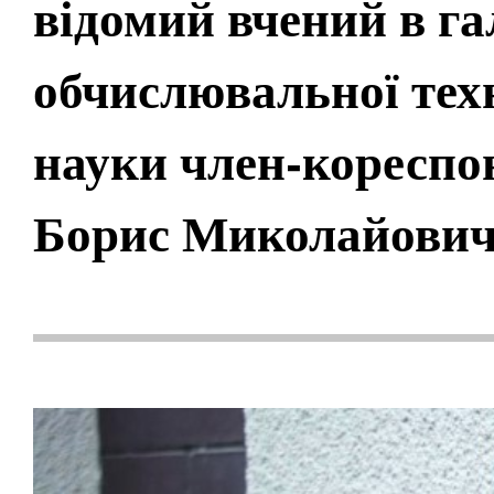
відомий вчений в га
обчислювальної тех
науки член-коресп
Борис Миколайови