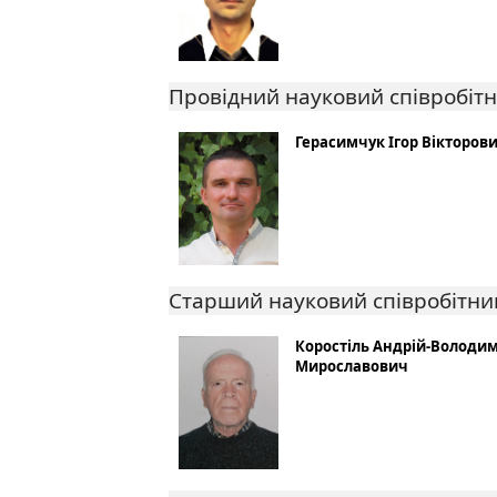
Провідний науковий співробіт
Герасимчук Ігор Вікторов
Старший науковий співробітни
Коростіль Андрій-Володи
Мирославович