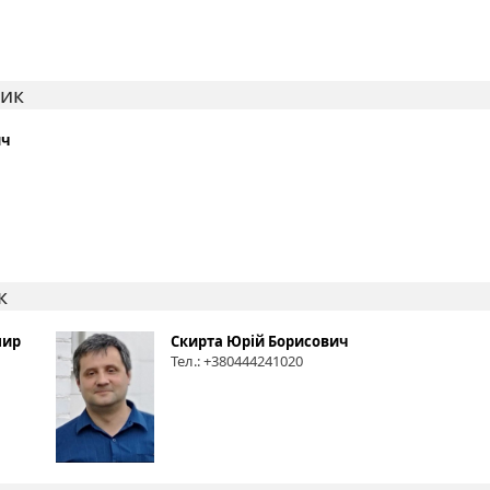
ник
ич
к
мир
Скирта Юрій Борисович
Тел.: +380444241020