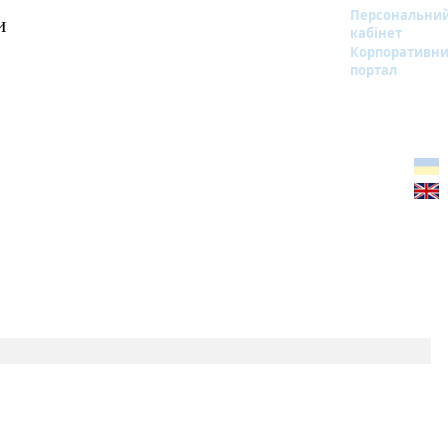
Персональни
и
кабінет
Корпоративн
портал