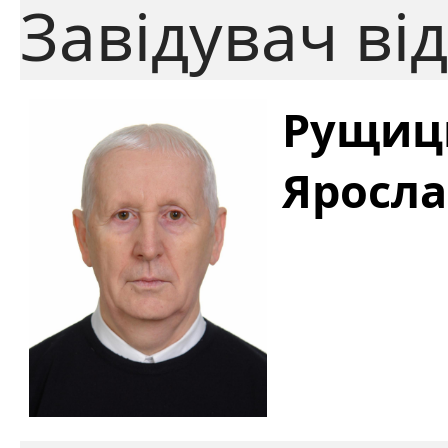
Завідувач від
Рущиц
Яросл