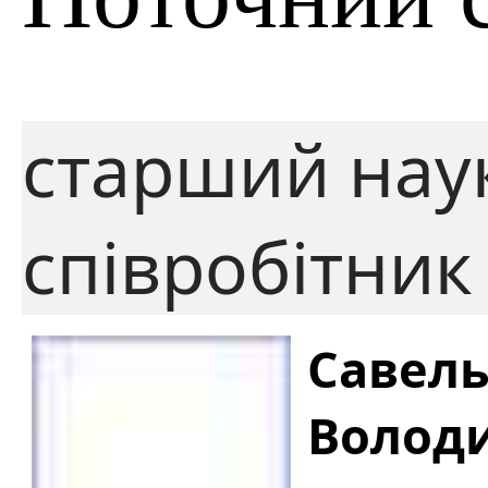
старший нау
співробітник
Савель
Волод