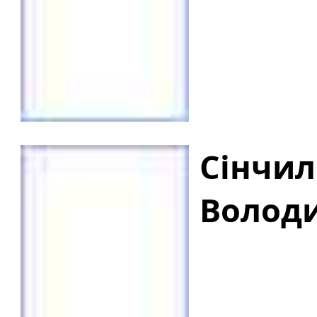
Сінчил
Волод