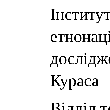
Інститут
етнонац
дослідже
Кураса
Відділ те