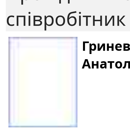
співробітник
Гринев
Анато