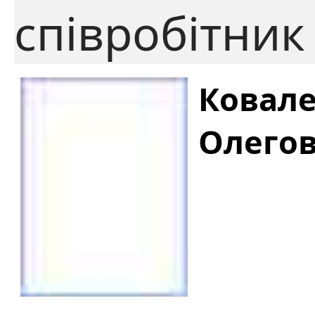
співробітник
Ковале
Олего