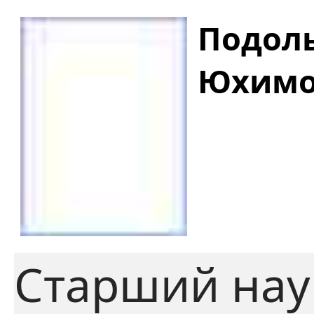
Подоль
Юхимо
Старший нау