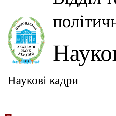
політич
Науко
Наукові кадри