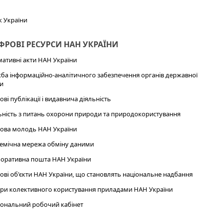
к України
РОВІ РЕСУРСИ НАН УКРАЇНИ
ативні акти НАН України
ба інформаційно-аналітичного забезпечення органів державної
и
ові публікації і видавнича діяльність
ьність з питань охорони природи та природокористування
ова молодь НАН України
емічна мережа обміну даними
оративна пошта НАН України
ові об'єкти НАН України, що становлять національне надбання
ри колективного користування приладами НАН України
ональний робочий кабінет