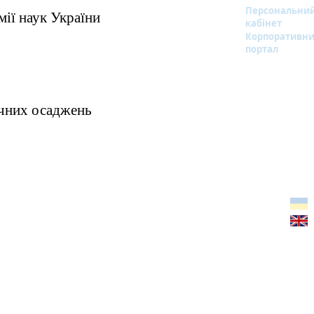
Персональни
мії наук України
кабінет
Корпоративн
портал
ічних осаджень