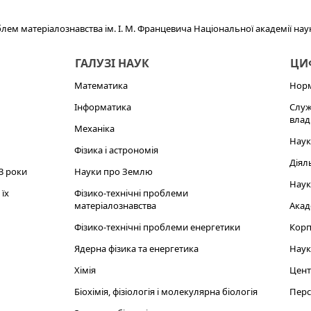
блем матеріалознавства ім. І. М. Францевича Національної академії нау
ГАЛУЗІ НАУК
ЦИФ
Математика
Норм
Інформатика
Служ
влад
Механіка
Наук
Фізика і астрономія
Діял
3 роки
Науки про Землю
Наук
їх
Фізико-технічні проблеми
матеріалознавства
Акад
Фізико-технічні проблеми енергетики
Корп
Ядерна фізика та енергетика
Наук
Хімія
Цент
Біохімія, фізіологія і молекулярна біологія
Перс