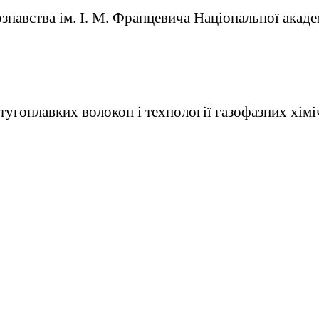
знавства ім. І. М. Францевича Національної акаде
тугоплавких волокон і технології газофазних хім