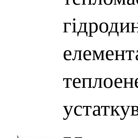
гідроди
елемент
теплоен
устатку