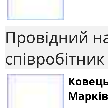
Провідний н
співробітник
Ковець
Маркі