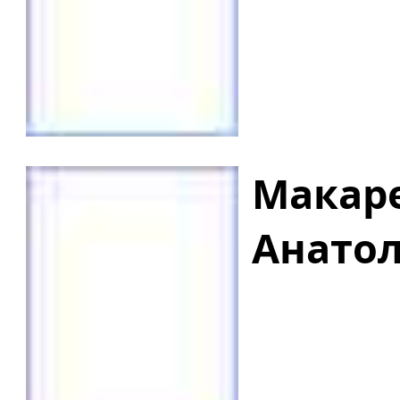
Макаре
Анато