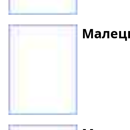
Малець