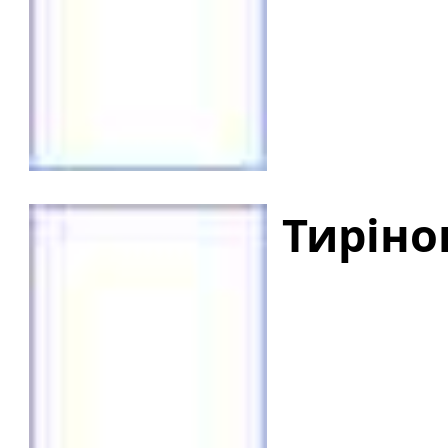
Тиріно