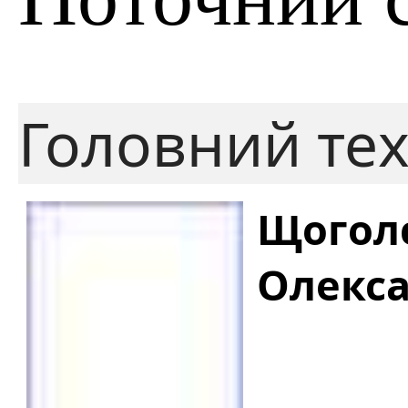
Головний те
Щогол
Олекс