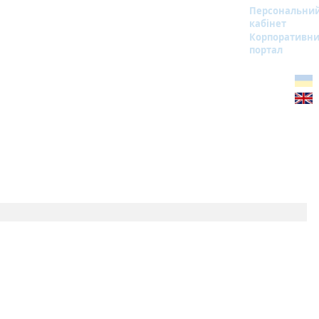
Персональни
кабінет
Корпоративн
портал