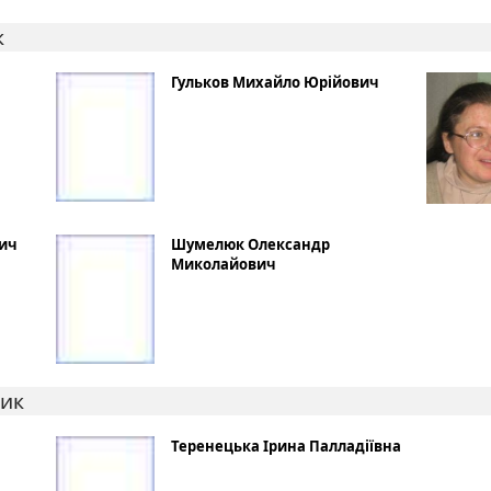
к
Гульков Михайло Юрійович
вич
Шумелюк Олександр
Миколайович
ник
Теренецька Ірина Палладіївна