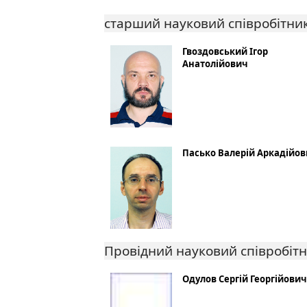
старший науковий співробітни
Гвоздовський Ігор
Анатолійович
Пасько Валерій Аркадійо
Провідний науковий співробіт
Одулов Сергій Георгійович