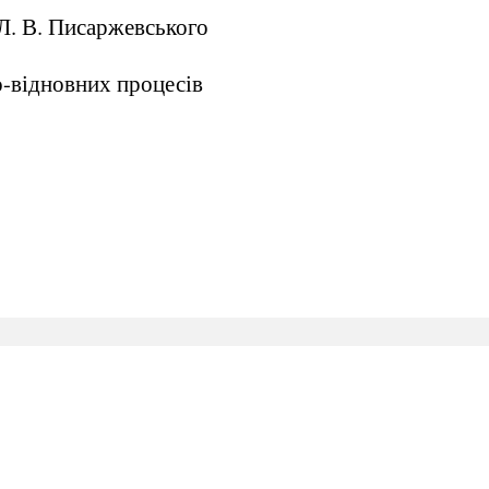
. Л. В. Писаржевського
о-відновних процесів
а