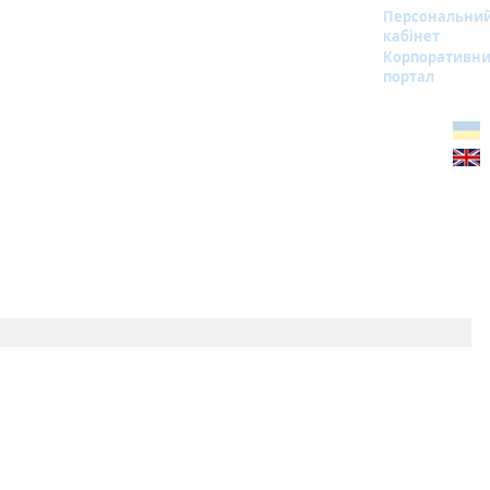
Персональни
кабінет
Корпоративн
портал