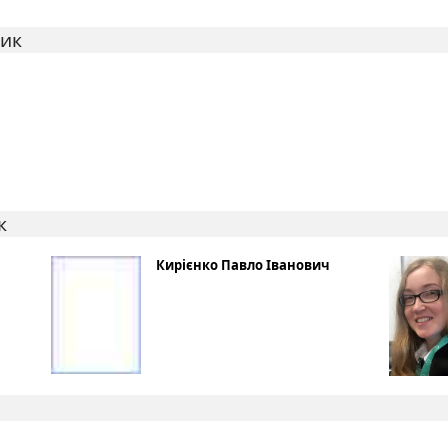
ник
к
Кирієнко Павло Іванович