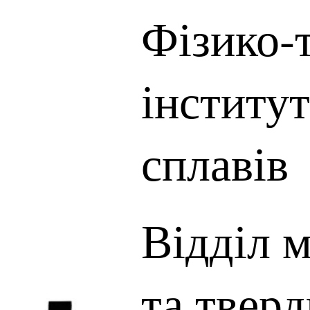
Фізико-
інститут
сплавів
Відділ м
та твер